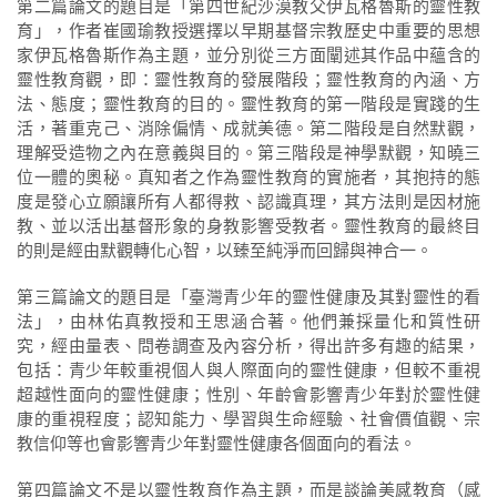
第二篇論文的題目是「第四世紀沙漠教父伊瓦格魯斯的靈性教
育」，作者崔國瑜教授選擇以早期基督宗教歷史中重要的思想
家伊瓦格魯斯作為主題，並分別從三方面闡述其作品中蘊含的
靈性教育觀，即：靈性教育的發展階段；靈性教育的內涵、方
法、態度；靈性教育的目的。靈性教育的第一階段是實踐的生
活，著重克己、消除偏情、成就美德。第二階段是自然默觀，
理解受造物之內在意義與目的。第三階段是神學默觀，知曉三
位一體的奧秘。真知者之作為靈性教育的實施者，其抱持的態
度是發心立願讓所有人都得救、認識真理，其方法則是因材施
教、並以活出基督形象的身教影響受教者。靈性教育的最終目
的則是經由默觀轉化心智，以臻至純淨而回歸與神合一。
第三篇論文的題目是「臺灣青少年的靈性健康及其對靈性的看
法」，由林佑真教授和王思涵合著。他們兼採量化和質性研
究，經由量表、問卷調查及內容分析，得出許多有趣的結果，
包括：青少年較重視個人與人際面向的靈性健康，但較不重視
超越性面向的靈性健康；性別、年齡會影響青少年對於靈性健
康的重視程度；認知能力、學習與生命經驗、社會價值觀、宗
教信仰等也會影響青少年對靈性健康各個面向的看法。
第四篇論文不是以靈性教育作為主題，而是談論美感教育（感