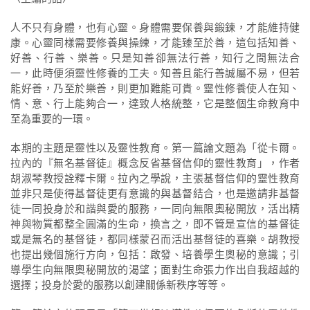
人不只有身體，也有心靈。身體需要保養與鍛鍊，才能維持健
康。心靈同樣需要修養與操練，才能臻至於善，這包括知善、
好善、行善、樂善。只是知善卻無法行善，知行之間無法合
一，此時便須靈性修養的工夫。知善且能行善誠屬不易，但若
能好善，乃至於樂善，則更加難能可貴。靈性修養使人在知、
情、意、行上能夠合一，達致人格統整，它是整個生命教育中
至為重要的一環。
本期的主題是靈性以及靈性教育。第一篇論文題為「從卡爾。
拉內的『無名基督徒』概念反省基督信仰的靈性教育」，作者
胡淑琴教授詮釋卡爾。拉內之學說，主張基督信仰的靈性教育
並非只是使得基督徒更有意識的與基督結合，也是邀請非基督
徒一同投身於和諧與愛的服務，一同向無限奧秘開放，活出精
神與物質都整全圓滿的生命，換言之，即不管是宣信的基督徒
或是無名的基督徒，都同樣蒙召而活出基督徒的喜樂。胡教授
也提出幾個施行方向，包括：啟發、培養學生奧秘的意識；引
導學生向無限奧秘開放的渴望；面對生命張力作出自我超越的
選擇；投身於愛的服務以創建關係新秩序等等。