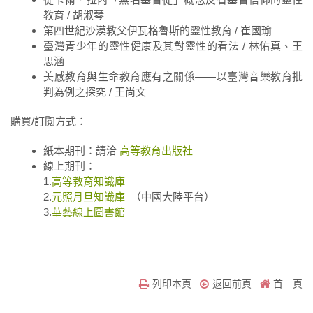
教育 / 胡淑琴
第四世紀沙漠教父伊瓦格魯斯的靈性教育 / 崔國瑜
臺灣青少年的靈性健康及其對靈性的看法 / 林佑真、王
思涵
美感教育與生命教育應有之關係——以臺灣音樂教育批
判為例之探究 / 王尚文
購買/訂閱方式：
紙本期刊：請洽
高等教育出版社
線上期刊：
1.
高等教育知識庫
2.
元照月旦知識庫
（中國大陸平台）
3.
華藝線上圖書館
列印本頁
返回前頁
首 頁