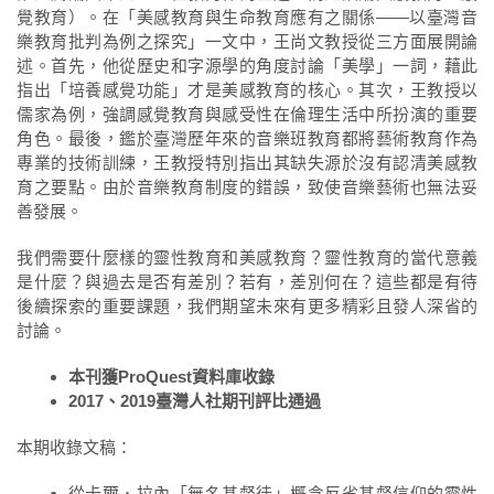
覺教育）。在「美感教育與生命教育應有之關係——以臺灣音
樂教育批判為例之探究」一文中，王尚文教授從三方面展開論
述。首先，他從歷史和字源學的角度討論「美學」一詞，藉此
指出「培養感覺功能」才是美感教育的核心。其次，王教授以
儒家為例，強調感覺教育與感受性在倫理生活中所扮演的重要
角色。最後，鑑於臺灣歷年來的音樂班教育都將藝術教育作為
專業的技術訓練，王教授特別指出其缺失源於沒有認清美感教
育之要點。由於音樂教育制度的錯誤，致使音樂藝術也無法妥
善發展。
我們需要什麼樣的靈性教育和美感教育？靈性教育的當代意義
是什麼？與過去是否有差別？若有，差別何在？這些都是有待
後續探索的重要課題，我們期望未來有更多精彩且發人深省的
討論。
本刊獲ProQuest資料庫收錄
2017、2019臺灣人社期刊評比通過
本期收錄文稿：
從卡爾．拉內「無名基督徒」概念反省基督信仰的靈性