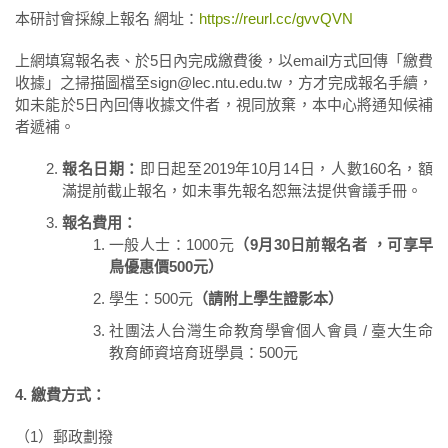
本研討會採線上報名 網址：
https://reurl.cc/gvvQVN
上網填寫報名表、於5日內完成繳費後，以email方式回傳「繳費
收據」之掃描圖檔至sign@lec.ntu.edu.tw，方才完成報名手續，
如未能於5日內回傳收據文件者，視同放棄，本中心將通知候補
者遞補。
報名日期：
即日起至2019年10月14日，人數160名，額
滿提前截止報名，如未事先報名恕無法提供會議手冊。
報名費用：
一般人士：1000元
（
9
月
30
日前報名者
，可享早
鳥優惠價
500
元）
學生：500元
（請附上學生證影本）
社團法人台灣生命教育學會個人會員 / 臺大生命
教育師資培育班學員：500元
4.
繳費方式：
（1）郵政劃撥