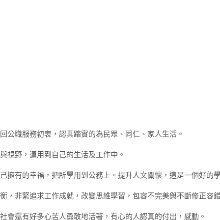
，找回公職服務初衷，認真踏實的為民眾、同仁、家人生活。
力與視野，運用到自己的生活及工作中。
惜自己擁有的幸福，把所學用到公務上。提升人文關懷，這是一個好的
的平衡，非緊追求工作成就，改變思維學習，包容不完美與不斷修正容
。這社會還有好多心苦人勇敢地活著，有心的人認真的付出，感動。